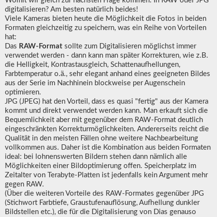
Womit wir gleich zur nächsten Frage kommen: In RAW oder JPG
digitalisieren? Am besten natürlich beides!
Viele Kameras bieten heute die Möglichkeit die Fotos in beiden
Formaten gleichzeitig zu speichern, was ein Reihe von Vorteilen
hat:
Das
RAW-Format
sollte zum Digitalisieren möglichst immer
verwendet werden - dann kann man später Korrekturen, wie z.B.
die Helligkeit, Kontrastausgleich, Schattenaufhellungen,
Farbtemperatur o.ä., sehr elegant anhand eines geeigneten Bildes
aus der Serie im Nachhinein blockweise per Augenschein
optimieren.
JPG (JPEG) hat den Vorteil, dass es quasi "fertig" aus der Kamera
kommt und direkt verwendet werden kann. Man erkauft sich die
Bequemlichkeit aber mit gegenüber dem RAW-Format deutlich
eingeschränkten Korrekturmöglichkeiten. Andererseits reicht die
Qualität in den meisten Fällen ohne weitere Nachbearbeitung
vollkommen aus. Daher ist die Kombination aus beiden Formaten
ideal: bei lohnenswerten Bildern stehen dann nämlich alle
Möglichkeiten einer Bildoptimierung offen. Speicherplatz im
Zeitalter von Terabyte-Platten ist jedenfalls kein Argument mehr
gegen RAW.
(Über die weiteren Vorteile des RAW-Formates gegenüber JPG
(Stichwort Farbtiefe, Graustufenauflösung, Aufhellung dunkler
Bildstellen etc.), die für die Digitalisierung von Dias genauso