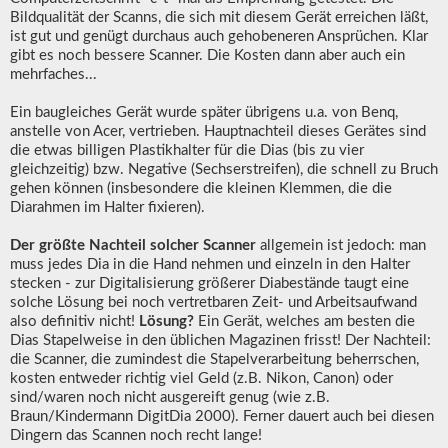
Bildqualität der Scanns, die sich mit diesem Gerät erreichen läßt,
ist gut und genügt durchaus auch gehobeneren Ansprüchen. Klar
gibt es noch bessere Scanner. Die Kosten dann aber auch ein
mehrfaches...
Ein baugleiches Gerät wurde später übrigens u.a. von Benq,
anstelle von Acer, vertrieben. Hauptnachteil dieses Gerätes sind
die etwas billigen Plastikhalter für die Dias (bis zu vier
gleichzeitig) bzw. Negative (Sechserstreifen), die schnell zu Bruch
gehen können (insbesondere die kleinen Klemmen, die die
Diarahmen im Halter fixieren).
Der größte Nachteil solcher Scanner
allgemein ist jedoch: man
muss jedes Dia in die Hand nehmen und einzeln in den Halter
stecken - zur Digitalisierung größerer Diabestände taugt eine
solche Lösung bei noch vertretbaren Zeit- und Arbeitsaufwand
also definitiv nicht!
Lösung?
Ein Gerät, welches am besten die
Dias Stapelweise in den üblichen Magazinen frisst! Der Nachteil:
die Scanner, die zumindest die Stapelverarbeitung beherrschen,
kosten entweder richtig viel Geld (z.B. Nikon, Canon) oder
sind/waren noch nicht ausgereift genug (wie z.B.
Braun/Kindermann DigitDia 2000). Ferner dauert auch bei diesen
Dingern das Scannen noch recht lange!