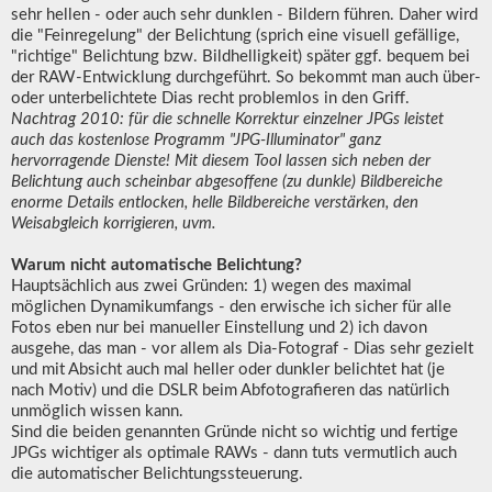
sehr hellen - oder auch sehr dunklen - Bildern führen. Daher wird
die "Feinregelung" der Belichtung (sprich eine visuell gefällige,
"richtige" Belichtung bzw. Bildhelligkeit) später ggf. bequem bei
der RAW-Entwicklung durchgeführt. So bekommt man auch über-
oder unterbelichtete Dias recht problemlos in den Griff.
Nachtrag 2010: für die schnelle Korrektur einzelner JPGs leistet
auch das kostenlose Programm "JPG-Illuminator" ganz
hervorragende Dienste! Mit diesem Tool lassen sich neben der
Belichtung auch scheinbar abgesoffene (zu dunkle) Bildbereiche
enorme Details entlocken, helle Bildbereiche verstärken, den
Weisabgleich korrigieren, uvm.
Warum nicht automatische Belichtung?
Hauptsächlich aus zwei Gründen: 1) wegen des maximal
möglichen Dynamikumfangs - den erwische ich sicher für alle
Fotos eben nur bei manueller Einstellung und 2) ich davon
ausgehe, das man - vor allem als Dia-Fotograf - Dias sehr gezielt
und mit Absicht auch mal heller oder dunkler belichtet hat (je
nach Motiv) und die DSLR beim Abfotografieren das natürlich
unmöglich wissen kann.
Sind die beiden genannten Gründe nicht so wichtig und fertige
JPGs wichtiger als optimale RAWs - dann tuts vermutlich auch
die automatischer Belichtungssteuerung.