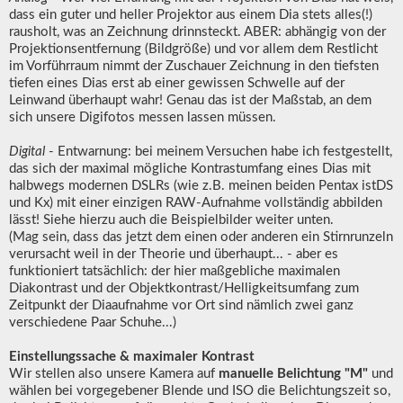
dass ein guter und heller Projektor aus einem Dia stets alles(!)
rausholt, was an Zeichnung drinnsteckt. ABER: abhängig von der
Projektionsentfernung (Bildgröße) und vor allem dem Restlicht
im Vorführraum nimmt der Zuschauer Zeichnung in den tiefsten
tiefen eines Dias erst ab einer gewissen Schwelle auf der
Leinwand überhaupt wahr! Genau das ist der Maßstab, an dem
sich unsere Digifotos messen lassen müssen.
Digital
- Entwarnung: bei meinem Versuchen habe ich festgestellt,
das sich der maximal mögliche Kontrastumfang eines Dias mit
halbwegs modernen DSLRs (wie z.B. meinen beiden Pentax istDS
und Kx) mit einer einzigen RAW-Aufnahme vollständig abbilden
lässt! Siehe hierzu auch die Beispielbilder weiter unten.
(Mag sein, dass das jetzt dem einen oder anderen ein Stirnrunzeln
verursacht weil in der Theorie und überhaupt... - aber es
funktioniert tatsächlich: der hier maßgebliche maximalen
Diakontrast und der Objektkontrast/Helligkeitsumfang zum
Zeitpunkt der Diaaufnahme vor Ort sind nämlich zwei ganz
verschiedene Paar Schuhe...)
Einstellungssache & maximaler Kontrast
Wir stellen also unsere Kamera auf
manuelle Belichtung "M"
und
wählen bei vorgegebener Blende und ISO die Belichtungszeit so,