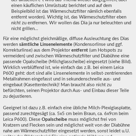
einen käuflichen Umrüstsatz berichtet und auf dem
Beispielbild ist das Wärmeschutzfilter nämlich ebenfalls
entfernt worden). Wichtig ist, das Wärmeschutzfilter eben
nicht
zu entfernen. Wir wollen das Dia ja nur beleuchten und
nicht grillen...
Für eine möglichst gleichmäßige, diffuse Ausleuchtung des Dias
werden
sämtliche Linsenelemente
(Kondensorlinse und ggf.
Korrekturlinse) aus dem Projektor
entfernt
(um Hotspots zu
vermeiden) und zwischen Wärmeschutzfilter und Diabühne eine
passende Opalscheibe (Milchglasscheibe) eingesetzt (siehe Bild).
Wirklich verblüffend ist, wie einfach das z.B. bei einem Leica
P600 geht: dort sind alle Linsenelemente in selbst-zentrierenden
Metallrahmen eingefasst und in sekundenschnelle aus- und
eingebaut (Kasettentechnik)! Man braucht also nicht zu
befürchten, seinen Projektor durch Aus- und Einbau dieser Teile
zu dejustieren.
Geeignet ist dazu z.B. einfach eine übliche Milch-Plexiglasplatte,
passend zurechtgesägt (ca. 5x5 cm beim Braun, ca. 6x9cm beim
Leica P600). Diese
Opalscheibe
muss möglichst frei von
Kratzern und Flecken sein und möglichst weit von der Diabühne
nahe am Wärmeschutzfilter eingesetzt werden, sonst leidet u.U.