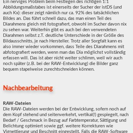
Ein nerviges Problem beim Festlegen des richtigen 1:1
Abbildungsmaßstabes ist einerseits der Sucher der istDS (und
auch Kx): dieser zeigt nämlich nur ca. 92% des tatsächlichen
Bildes an. Das führt schnell dazu, das man einen Teil des
Diarahmens gleich mit fotografiert, obwohl im Sucher davon nix
zu sehen war. Weiterhin gibt es auch bei den verwendeten
Diarahmen selbst z.T. deutliche Unterschiede in der Größe des
Bildausschnitts, je nach Hersteller. Trotz aller Sorgfalt kann es
also immer wieder vorkommen, dass Teile des Diarahmens mit
abfotografiert werden, wenn man das Dia möglichst vollständig
erfassen will. Das ist aber nicht weiter schlimm, weil wir auch
noch später (z.B. bei der RAW-Entwicklung) die Bilder ganz
bequem stapelweise zurechtschneiden können.
Nachbearbeitung
RAW-Dateien
Die RAW-Dateien werden bei der Entwicklung, sofern noch auf
dem Kopf stehend und seitenverkehrt, vertikal(!) gespiegelt, nach
Bedarf / Geschmack in Bezug auf Farbtemperatur, Sättigung und
Belichtung optimiert sowie ggf. weitere Korrekturen wie
Vignettierung und Beschnitt eingestellt. Falls die RAW-Software