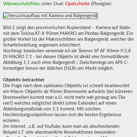
Wärmeschutzfilter
, rotes Oval:
Opalscheibe
(Plexiglas)
Bild 2 zeigt den provisorischen Kopierstand – Kamera auf Stativ
mit dem Tokina AT-X 90mm MAKRO am Pentax-Balgengerät. Ein
großer Vorteil ist der Makroschlitten am Balgengerät, welcher die
Scharfeinstellung ungemein erleichtert.
Nachtrag: inzwischen verwende ich ein Tamron SP AF 90mm F/2,8
Di MACRO 1:1 - bei diesem Objektiv ist direkt eine formatfüllende
Abbildung 1:1 auch ohne Balgengerät / Zwischenringe am APS-C-
formatigen Sensor der üblichen DSLRs am Markt möglich.
Objektiv betrachtet
Die Frage nach dem optimalen Objektiv ist schnell beantwortet:
ein Macro-Objektiv ab 90mm Brennweite aufwärts (bei kürzeren
Brennweiten kommt man u.U. nicht mehr nah genaug ans Dia
ran!!) welches möglichst direkt (ohne Extender) auf einen
Abbildungsmaßstab von 1:1 kommt. Mit solchen
Hochleistungsobjektiven lassen sich die besten Ergebnisse
erzielen.
(Im Internet , z.B. auf YouTube, kann man als abschreckendes
Beispiel z.T. sehr abenteuerliche Konstruktionen bewundern -