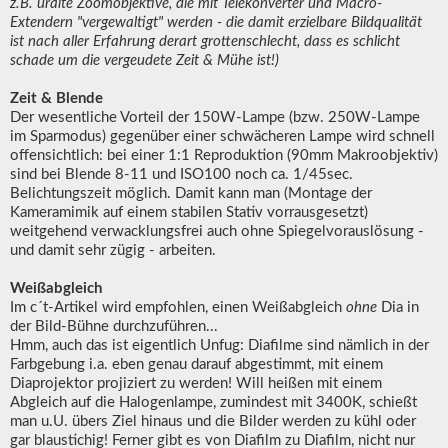
z.B. uralte Zoomobjektive, die mit Telekonverter und Macro-
Extendern "vergewaltigt" werden - die damit erzielbare Bildqualität
ist nach aller Erfahrung derart grottenschlecht, dass es schlicht
schade um die vergeudete Zeit & Mühe ist!)
Zeit & Blende
Der wesentliche Vorteil der 150W-Lampe (bzw. 250W-Lampe
im Sparmodus) gegenüber einer schwächeren Lampe wird schnell
offensichtlich: bei einer 1:1 Reproduktion (90mm Makroobjektiv)
sind bei Blende 8-11 und ISO100 noch ca. 1/45sec.
Belichtungszeit möglich. Damit kann man (Montage der
Kameramimik auf einem stabilen Stativ vorrausgesetzt)
weitgehend verwacklungsfrei auch ohne Spiegelvorauslösung -
und damit sehr zügig - arbeiten.
Weißabgleich
Im c´t-Artikel wird empfohlen, einen Weißabgleich
ohne
Dia in
der Bild-Bühne durchzuführen...
Hmm, auch das ist eigentlich Unfug: Diafilme sind nämlich in der
Farbgebung i.a. eben genau darauf abgestimmt, mit einem
Diaprojektor projiziert zu werden! Will heißen mit einem
Abgleich auf die Halogenlampe, zumindest mit 3400K, schießt
man u.U. übers Ziel hinaus und die Bilder werden zu kühl oder
gar blaustichig! Ferner gibt es von Diafilm zu Diafilm, nicht nur