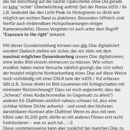
das bei Belichtung auf die nackte Opalscheibe ohne Dia gerade
so
keine
"echte" Überbelichtung auftritt! (bei der
Pentax istDS / Kx
z.B. bedeutet das den Licht-Peak im Histogramm so dicht wie
möglich am rechten Rand zu platzieren. Besonders hilfreich sind
hierfür auch einblendbare Hotspotwarnungen einiger
Kameramodelle). Dieses Vorgehen ist auch unter dem Begriff
"Exposure to the right"
bekannt.
Mit dieser Grundeinstellung können nun
alle
Dias digitalisiert
werden! Dadurch stellen wir sicher, das wir stets mit dem
maximal möglichen Dynamikumfang
unsere Dias digitalisieren,
ohne jedes Bild einzeln einmessen zu müssen. Wie schon
erwähnt, haben meine Versuche nämlich gezeigt, das sich selbst
der brutalst mögliche Kontrastumfang eines Dias auf diese Weise
noch vollständig mit einer DSLR (wie der istDS / Kx) erfassen
läßt (z.B. Sonne direkt im Bild zusammen mit Schlagschatten mit
minimaler Restzeichnung)!! Dazu sei noch angemerkt, dass das
„Schwarz“ eines Kodachromedias im Gegensatz zu allen(?)
anderen E6-Diafilmen wirklich nahezu schwarz ist, also eine
sichtbar höhere Dichte aufweist - und somit den höchsten
darstellbaren Kontrast aller Diafilme! Wenn es also mit nem
KR64 oder KL200 geht, dürfte es mit anderen Filmen erst recht
funktionieren – was es auch tut... ;-))
Diese vorgehensweise kann aber zunächst bei manchen Dias zu