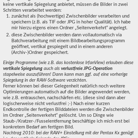
keine vertikale Spiegelung anbietet, müssen die Bilder in zwei
Schritten verarbeitet werden:
zunächst als (hochwertige) Zwischenbilder verarbeiten und
speichern (z.B. als TIF oder JPG in hoher Qualität). Ich habe
mir hierzu eigens einen Ordner „Seitenverkehrt“ angelegt.
diese Zwischenbilder werden dann vollautomatisch via
Batchverarbeitung mit einem Bildbearbeitungsprogramm
geöffnet, vertikal gespiegelt und in einem anderen
(Archiv-)Ordner gespeichert.
Einige Programme (wie z.B. das kostenlose IrfanView) erlauben diese
vertikale Spiegelung
auch als
verlustfreie JPG-Operation
stapelweise auszuführen! Dann kann man ggf. auf eine vorherige
Spiegelung in der RAW-Software verzichten
.
Ferner können bei dieser Gelegenheit natürlich noch weitere
Optimierungen automatisch auf die Bilder angewendet werden,
wie z.B. entrauschen, nachschärfen etc. (diese sind dann aber
logischerweise nicht verlustfrei ;-) Nach einer kurzen
Endkontrolle der fertigen Bilddateien werden die Zwischenbilder
im Ordner „Seitenverkehrt“ gelöscht. Um so Dinge wie
Staub-/Kratzer-/Fusselentfernung beschäftige ich mich erst bei
konkretem Bedarf am fertigen Bild.
Nachtrag 2010: bei der RAW+ Einstellung mit der Pentax Kx genügt