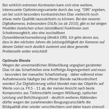
Bei wirklich extremen Kontrasten kann sich eine weitere,
interessante Optimierungsvariante durch das sog. "DRI" ergeben,
um bei solch besonders kontrastreichen Dias vielleicht noch
etwas mehr Qualität rauszukitzeln zu können.
Bei den neueren
Digitalkameras, insbesondere DSLRs (so ab 2010), gibt es bei einigen
Modellen inzwischen schon (einstellbare) Funktionen zum
Schattenausgleich, also eine zuschaltbare
Dynamikbereichserweiterung (ähnlich DRI). Ich gehe davon aus,
dass in den nächsten Jahren die Leistungsfähigkeit der Kameras auf
diesem Gebiet noch deutlich zunimmt und diese generelle
Problematik weiter entschärft
Optimale Blende
Wegen der unvermeidlichen Bildwölbung ungeglast gerahmter
Dias ist das Scharfstellen eine kniffelige Angelegenheit und muss
- besonders bei manueller Scharfstellung - daher während einer
Aufnahmeserie häufiger bei offener Blende nachkontrolliert
werden! Zur Digitalisierung selbst blendet man das Objektiv auf
Werte von ca. F9,5 - 11 ab, der meiner Ansicht nach beste
Kompromiss aus Tiefenschärfe (wegen Wölbung), optischer
Leistung und Belichtungszeit - deutlich weiteres Abblenden
dürfte wegen der zunehmenden Beugungsunschärfe die
Bildqualität eher wieder verschlechtern und daher kaum sinnvoll