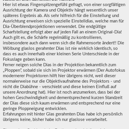
Hier ist etwas Fingerspitzengefühl gefragt, von einer sorgfältigen
Ausrichtung der Kamera und Objektiv hängt wesentlich unser
späteres Ergebnis ab. Als sehr hilfreich für die Einstellung und
Ausrichtung erweisen sich spezielle Einstelldias, welche man für
Dia-Überblendprojektionen verwendet. Die endgültige
Scharfstellung erfolgt aber auf jeden Fall an einem Original-Dia!
Auch gilt es, die Schärfe regelmäßig zu kontrollieren,
insbesondere auch dann wenn sich die Rahmensorte ändert!! Die
Wölbung glaslos gerahmter Dias ist nie wirklich identisch, so
dass es auch innerhalb einer kleinen Serie Unterschiede in der
Fokuslage geben kann.
Ferner neigen solche Dias in der Projektion bekanntlich zum
„Ploppen“, sobald sie sich im Projektor erwärmen (Der Autofokus
modernerer Projektoren hilft hier übrigens nicht, weil dieser
normalerweise nur die Objektivaufnahme des Projektors - und
nicht die Diabühne - verschiebt und diese keinen Einfluß auf
unsere Anordnung hat). Hier ist noch anzumerken, dass bei der
hohen Geschwindigkeit und dementsprechend kurzen Standzeit
der Dias diese sich kaum erwärmen und entsprechend nur eine
geringe Ploppneigung entwicklen.
Erfahrungen mit hinter Glas gerahmten Dias habe ich persönlich
übrigens keine, bisher habe ich nur glaslose verarbeitet.