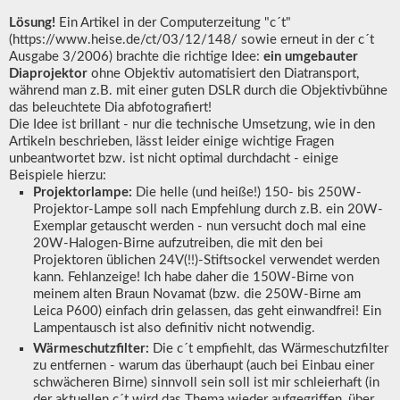
Lösung!
Ein Artikel in der Computerzeitung "c´t"
(https://www.heise.de/ct/03/12/148/ sowie erneut in der c´t
Ausgabe 3/2006) brachte die richtige Idee:
ein umgebauter
Diaprojektor
ohne Objektiv automatisiert den Diatransport,
während man z.B. mit einer guten DSLR durch die Objektivbühne
das beleuchtete Dia abfotografiert!
Die Idee ist brillant - nur die technische Umsetzung, wie in den
Artikeln beschrieben, lässt leider einige wichtige Fragen
unbeantwortet bzw. ist nicht optimal durchdacht - einige
Beispiele hierzu:
Projektorlampe:
Die helle (und heiße!) 150- bis 250W-
Projektor-Lampe soll nach Empfehlung durch z.B. ein 20W-
Exemplar getauscht werden - nun versucht doch mal eine
20W-Halogen-Birne aufzutreiben, die mit den bei
Projektoren üblichen 24V(!!)-Stiftsockel verwendet werden
kann. Fehlanzeige! Ich habe daher die 150W-Birne von
meinem alten Braun Novamat (bzw. die 250W-Birne am
Leica P600) einfach drin gelassen, das geht einwandfrei! Ein
Lampentausch ist also definitiv nicht notwendig.
Wärmeschutzfilter:
Die c´t empfiehlt, das Wärmeschutzfilter
zu entfernen - warum das überhaupt (auch bei Einbau einer
schwächeren Birne) sinnvoll sein soll ist mir schleierhaft (in
der aktuellen c´t wird das Thema wieder aufgegriffen, über