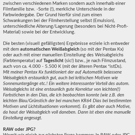
zwischen verschiedenen Marken sondern auch innerhalb einer
Filmfamilie bzw. -Sorte (!), merkliche Unterschiede in der
Farbwiedergabe. Der Grund hierfür sind zum einen
Schwankungen bei der Filmherstellung selbst (Emulsion),
unterschiedliche Alterung/Lagerung (besonders bei Nicht-Profi-
Material) sowie bei der Entwicklung.
Die besten (visuell gefälligsten) Ergebnisse erziele ich entweder
mit dem
automatischen Weißabgleich
(so mit der Pentax Kx)
oder auch mit einer manuellen Einstellung des Weisabgleichs
(Farbtemperatur) auf
Tageslicht
(sic!) bzw., je nach Filmzustand,
auch von ca. 4.000 - 5.500 K (mit der älteren Pentax *istDs).
Mit meiner Pentax Kx funktioniert der auf Automatik belassene
Weisabgleich erstaunlich gut, auch bei kritischen Motiven wie
Sonnenuntergänge etc.! Ein weitere interessanter Vorteil des autom.
Weisabgleichs ist eine erstaunlich gute Korrektur von leichten(!)
Farbstichen in den Dias, die ich beobachten konnte (wie z.B. den
leichten Blau/Grünstich der bei manchen KR64 Dias bei bestimmten
Motiven und Lichtsituationen vorkommt). Es gibt aber auch Motive,
da haut der Weisabgleich voll daneben. Dann ist eben eine manuelle
Einstellung angesagt.
RAW oder JPG?