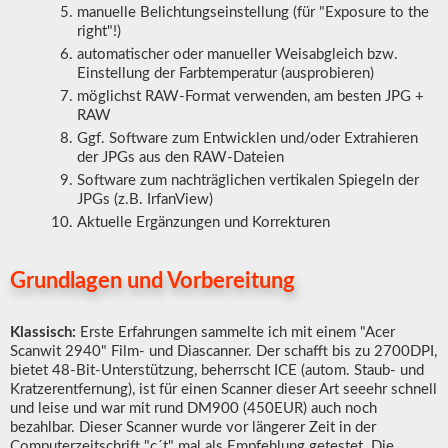
manuelle Belichtungseinstellung (für "Exposure to the
right"!)
automatischer oder manueller Weisabgleich bzw.
Einstellung der Farbtemperatur (ausprobieren)
möglichst RAW-Format verwenden, am besten JPG +
RAW
Ggf. Software zum Entwicklen und/oder Extrahieren
der JPGs aus den RAW-Dateien
Software zum nachträglichen vertikalen Spiegeln der
JPGs (z.B. IrfanView)
Aktuelle Ergänzungen und Korrekturen
Grundlagen und Vorbereitung
Klassisch:
Erste Erfahrungen sammelte ich mit einem "Acer
Scanwit 2940" Film- und Diascanner. Der schafft bis zu 2700DPI,
bietet 48-Bit-Unterstützung, beherrscht ICE (autom. Staub- und
Kratzerentfernung), ist für einen Scanner dieser Art seeehr schnell
und leise und war mit rund DM900 (450EUR) auch noch
bezahlbar. Dieser Scanner wurde vor längerer Zeit in der
Computerzeitschrift "c´t" mal als Empfehlung getestet. Die