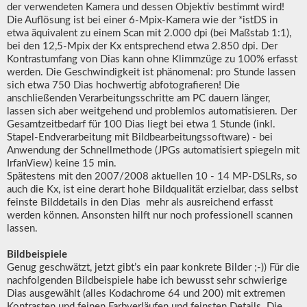
der verwendeten Kamera und dessen Objektiv bestimmt wird!
Die Auflösung ist bei einer 6-Mpix-Kamera wie der *istDS in
etwa äquivalent zu einem Scan mit 2.000 dpi (bei Maßstab 1:1),
bei den 12,5-Mpix der Kx entsprechend etwa 2.850 dpi. Der
Kontrastumfang von Dias kann ohne Klimmzüge zu 100% erfasst
werden. Die Geschwindigkeit ist phänomenal: pro Stunde lassen
sich etwa 750 Dias hochwertig abfotografieren! Die
anschließenden Verarbeitungsschritte am PC dauern länger,
lassen sich aber weitgehend und problemlos automatisieren. Der
Gesamtzeitbedarf für 100 Dias liegt bei etwa 1 Stunde (inkl.
Stapel-Endverarbeitung mit Bildbearbeitungssoftware) - bei
Anwendung der Schnellmethode (JPGs automatisiert spiegeln mit
IrfanView) keine 15 min.
Spätestens mit den 2007/2008 aktuellen 10 - 14 MP-DSLRs, so
auch die Kx, ist eine derart hohe Bildqualität erzielbar, dass selbst
feinste Bilddetails in den Dias mehr als ausreichend erfasst
werden können. Ansonsten hilft nur noch professionell scannen
lassen.
Bildbeispiele
Genug geschwätzt, jetzt gibt’s ein paar konkrete Bilder ;-)) Für die
nachfolgenden Bildbeispiele habe ich bewusst sehr schwierige
Dias ausgewählt (alles Kodachrome 64 und 200) mit extremen
Kontrasten und feinen Farbverläufen und feinsten Details. Die