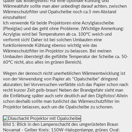
später das Bildergebnis! Für eine optimale Kühlung und
Wärmeabfuhr sollte man aber unbedingt darauf achten, zwischen
Wärmeschutzfilter und Opalscheibe noch ca.5 mm Abstand
einzuhalten!
Ich verwende für beide Projektoren eine Acrylglasscheibe
(Plexiglas) und das geht ohne Probleme. (Wichtige Anmerkung:
Acrylglas wird bei Temperaturen ab ca. 100°C weich und
verformt sich! Daher ist bei solchen Umbauten eine
funktionierende Kühlung ebenso wichtig wie das
Wärmeschutzfilter im Projektor zu belassen. Bei meinen
Umbauten übersteigt die gefühlte Temperatur der Scheibe ca. 50-
60°C nicht, also alles im grünen Bereich).
Wegen der dennoch nicht unerheblichen Wärmeentwicklung ist
von der Verwendung von Papier als "Opalscheibe" dringend
abzuraten; bei Vorversuchen verfärbte sich das Papier schon nach
recht kurzer Zeit gelb-braun! Neben der Brandgefahr sieht man
die Einfärbung später auch sehr deutlich auf den Digifotos! Allein
schon deshalb sollte man tunlichst das Wärmeschutzfilter im
Projektor belassen, auch um die Opalscheibe zu schonen.
Bild 1: Blick in den Lampenschacht des umgerüsteten Braun
Novamat - Gelber Kreis: 150W-Halogenlampe, grünes Oval: