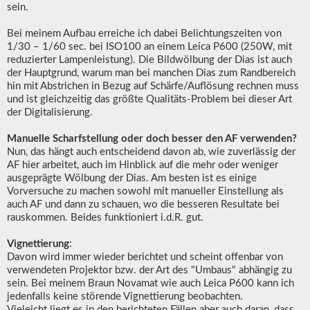
sein.
Bei meinem Aufbau erreiche ich dabei Belichtungszeiten von
1/30 – 1/60 sec. bei ISO100 an einem Leica P600 (250W, mit
reduzierter Lampenleistung). Die Bildwölbung der Dias ist auch
der Hauptgrund, warum man bei manchen Dias zum Randbereich
hin mit Abstrichen in Bezug auf Schärfe/Auflösung rechnen muss
und ist gleichzeitig das größte Qualitäts-Problem bei dieser Art
der Digitalisierung.
Manuelle Scharfstellung oder doch besser den AF verwenden?
Nun, das hängt auch entscheidend davon ab, wie zuverlässig der
AF hier arbeitet, auch im Hinblick auf die mehr oder weniger
ausgeprägte Wölbung der Dias. Am besten ist es einige
Vorversuche zu machen sowohl mit manueller Einstellung als
auch AF und dann zu schauen, wo die besseren Resultate bei
rauskommen. Beides funktioniert i.d.R. gut.
Vignettierung
:
Davon wird immer wieder berichtet und scheint offenbar von
verwendeten Projektor bzw. der Art des "Umbaus" abhängig zu
sein. Bei meinem Braun Novamat wie auch Leica P600 kann ich
jedenfalls keine störende Vignettierung beobachten.
Vieleicht liegt es in den berichteten Fällen aber auch daran, dass