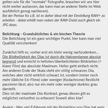
gelten wie für die "normale" Fotografie, brauchen wir uns hier
nicht weiter auslassen, das kann man an anderer Stelle im Web
ausführlich genug nachlesen).
Bei der Pentax Kx z.B. ist es daher ideal mit der Einstellung RAW+ zu
arbeiten - dabei erhält man neben der RAW-Datei auch gleich ein
JPG dazu.
Belichtung - Grundsätzliches & ein bischen Theorie
Die Belichtung ist ein ganz wichtiger Punkt, hier kann man viel
Qualität verschenken!
Zunächst hilft es, vorher erst ein klein wenig nachzudenken...
Die Bildhelligkeit des Dias ist durch die Halogenlampe absolut
begrenzt
und erreicht in hellsten/überbelichteten Bildstellen (=
klarer Film) das absolute Maximum. Heller geht einfach nicht.
Am anderen Ende der Skala steht ein völlig schwarzes Dia,
welches aber nicht wirklich schwarz ist, sondern immer noch
mehr (übliche E6-Filme) oder weniger (Kodachrome) Restlicht
passieren lässt, also nur ein mehr oder weniger dunkles grau
darstellt.
Dies ist der maximale Dia-Kontrast, genau diesen gilt es
möglichst verlustfrei zu erfassen! Soweit alles klar?
Analog
- Wer viel Erfahrung mit der Projektion von Dias hat weis,