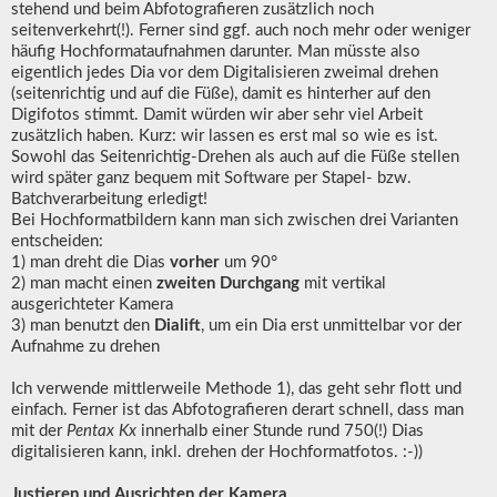
stehend und beim Abfotografieren zusätzlich noch
seitenverkehrt(!). Ferner sind ggf. auch noch mehr oder weniger
häufig Hochformataufnahmen darunter. Man müsste also
eigentlich jedes Dia vor dem Digitalisieren zweimal drehen
(seitenrichtig und auf die Füße), damit es hinterher auf den
Digifotos stimmt. Damit würden wir aber sehr viel Arbeit
zusätzlich haben. Kurz: wir lassen es erst mal so wie es ist.
Sowohl das Seitenrichtig-Drehen als auch auf die Füße stellen
wird später ganz bequem mit Software per Stapel- bzw.
Batchverarbeitung erledigt!
Bei Hochformatbildern kann man sich zwischen drei Varianten
entscheiden:
1) man dreht die Dias
vorher
um 90°
2) man macht einen
zweiten Durchgang
mit vertikal
ausgerichteter Kamera
3) man benutzt den
Dialift
, um ein Dia erst unmittelbar vor der
Aufnahme zu drehen
Ich verwende mittlerweile Methode 1), das geht sehr flott und
einfach. Ferner ist das Abfotografieren derart schnell, dass man
mit der
Pentax Kx
innerhalb einer Stunde rund 750(!) Dias
digitalisieren kann, inkl. drehen der Hochformatfotos. :-))
Justieren und Ausrichten der Kamera